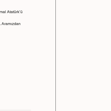
al Atatürk’ü 
z. Aramızdan