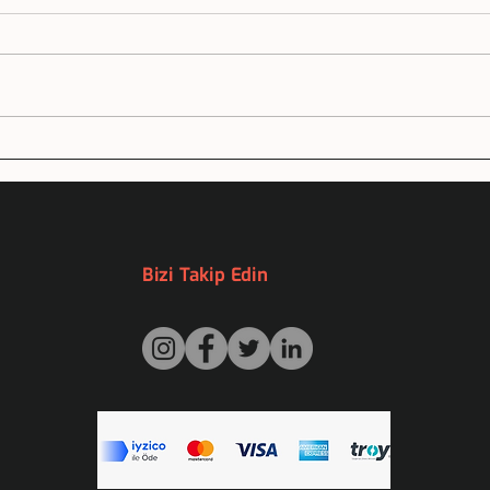
Haydarpaşa Lisesi Tanıtım
OKU
Sunumu
KİT
Bizi Takip Edin