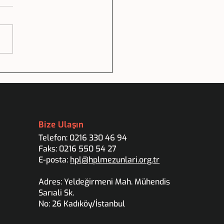
L ANILARIMIZIN BİR
APTA TOPLANMASI
Bize Ulaşın
Telefon: 0216 330 46 94
Faks: 0216 550 54 27
E-posta:
hpl@hplmezunlari.org.tr
Adres: Yeldeğirmeni Mah. Mühendis
Sarıali Sk.
No: 26 Kadıköy/İstanbul