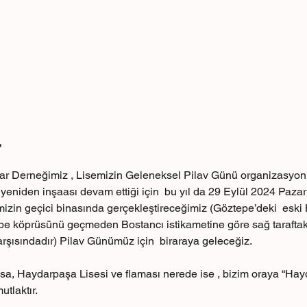
,
lar Derneğimiz , Lisemizin Geleneksel Pilav Günü organizasyo
niden inşaası devam ettiği için  bu yıl da 29 Eylül 2024 Pazar
mizin geçici binasında gerçekleştireceğimiz (Göztepe’deki  eski 
pe köprüsünü geçmeden Bostancı istikametine göre sağ taraftak
şısındadır) Pilav Günümüz için  biraraya geleceğiz.
lsa, Haydarpaşa Lisesi ve flaması nerede ise , bizim oraya “Hay
tlaktır.