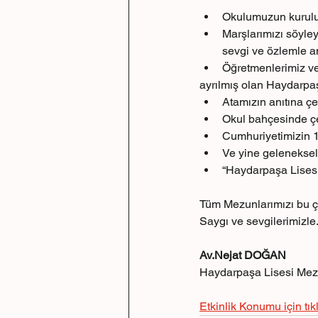
Okulumuzun kuruluş
Marşlarımızı söyle
sevgi ve özlemle a
Öğretmenlerimiz ve
ayrılmış olan Haydarpaşa
Atamızın anıtına çe
Okul bahçesinde çeş
Cumhuriyetimizin 10
⁠Ve yine geleneksel 
⁠“Haydarpaşa Lises
Tüm Mezunlarımızı bu ç
Saygı ve sevgilerimizle
Av.Nejat DOĞAN
Haydarpaşa Lisesi Mez
Etkinlik Konumu için tık