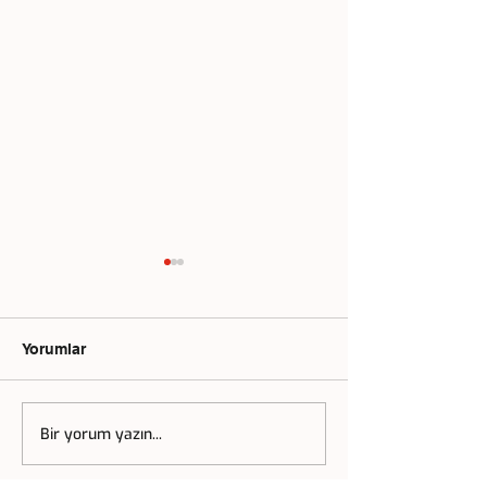
Yorumlar
Bir yorum yazın...
Atamızı Ziyarete
Anıtkabir & Bey
Gidiyoruz
Gezimize Sizler
Bekliyoruz