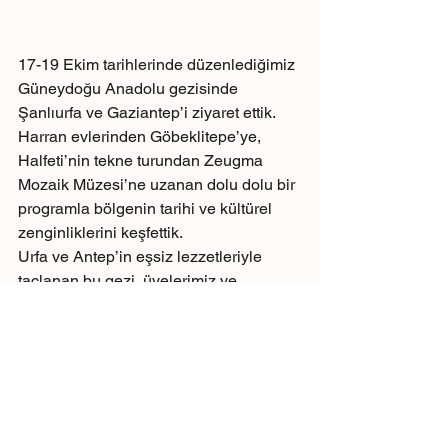
17-19 Ekim tarihlerinde düzenlediğimiz 
Güneydoğu Anadolu gezisinde 
Şanlıurfa ve Gaziantep’i ziyaret ettik.
Harran evlerinden Göbeklitepe’ye, 
Halfeti’nin tekne turundan Zeugma 
Mozaik Müzesi’ne uzanan dolu dolu bir 
programla bölgenin tarihi ve kültürel 
zenginliklerini keşfettik.
Urfa ve Antep’in eşsiz lezzetleriyle 
taçlanan bu gezi, üyelerimiz ve 
ailelerimiz için unutulmaz anılarla dolu 
bir deneyim oldu.